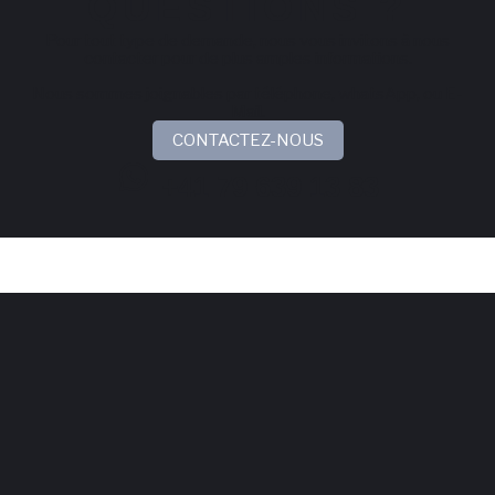
QUESTIONS ?
Pour tout type de demande, nous vous invitons à nous
contacter pour de plus amples informations.
Nous sommes joignables par téléphone, whatsApp, ou E-
Mail.
CONTACTEZ-NOUS
+41 79 639 13 83