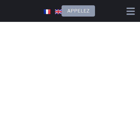
APPELEZ
WORLD RADIO
STATION WRS –
SWISSE