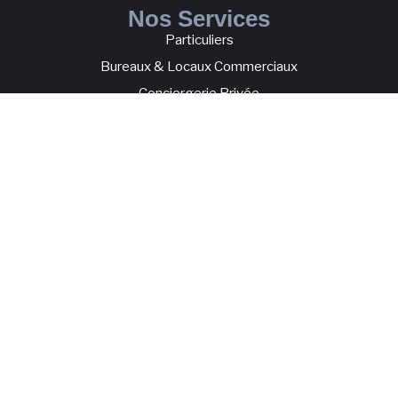
Nos Services
Particuliers
Bureaux & Locaux Commerciaux
Conciergerie Privée
Liens rapides
Blog
À Propos
Contactez-nous
Contactez-nous
+41 79 639 13 83