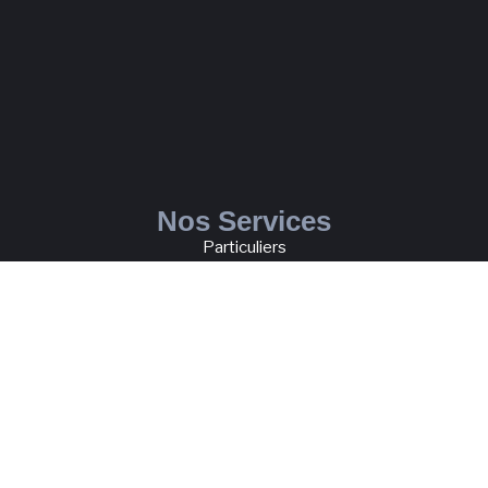
Nos Services
Particuliers
Bureaux & Locaux Commerciaux
Conciergerie Privée
Liens rapides
Blog
À Propos